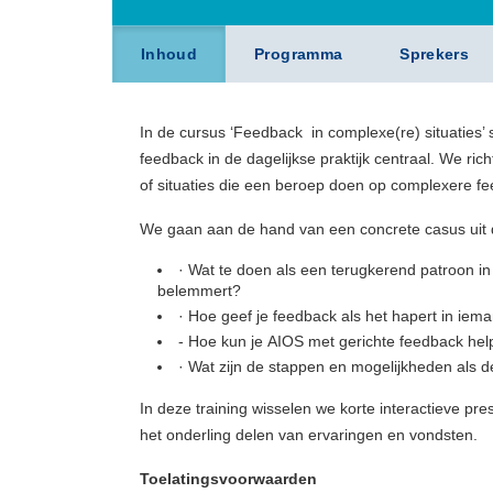
Inhoud
Programma
Sprekers
In de cursus ‘Feedback in complexe(re) situaties’
feedback in de dagelijkse praktijk centraal. We ric
of situaties die een beroep doen op complexere 
We gaan aan de hand van een concrete casus uit de
· Wat te doen als een terugkerend patroon in
belemmert?
· Hoe geef je feedback als het hapert in iem
- Hoe kun je AIOS met gerichte feedback help
· Wat zijn de stappen en mogelijkheden als d
In deze training wisselen we korte interactieve pre
het onderling delen van ervaringen en vondsten.
Toelatingsvoorwaarden