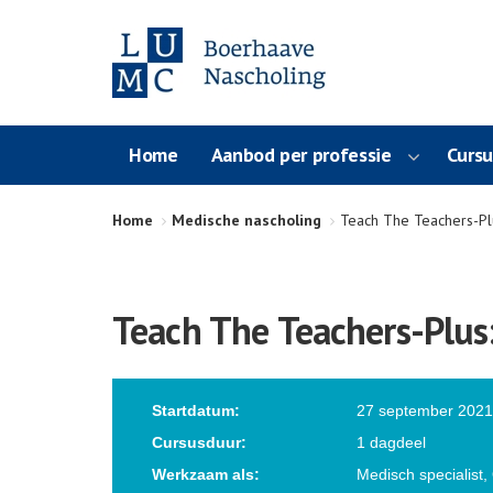
Home
Aanbod per professie
Curs
Home
Medische nascholing
Teach The Teachers-Plu
Teach The Teachers-Plus:
Startdatum:
27 september 202
Cursusduur:
1 dagdeel
Werkzaam als:
Medisch specialist,