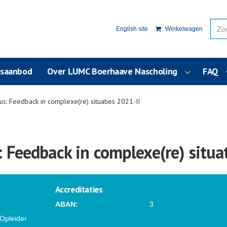
English site
Winkelwagen
usaanbod
Over LUMC Boerhaave Nascholing
FAQ
s: Feedback in complexe(re) situaties 2021-II
 Feedback in complexe(re) situat
Accreditaties
1
ABAN:
3
 Opleider