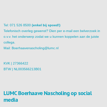
Tel: 071 526 8500
(enkel bij spoed!)
Telefonisch overleg gewenst? Dien per e-mail een belverzoek in
o.v.v. het onderwerp zodat we u kunnen koppelen aan de juiste
collega.
Mail:
Boerhaavenascholing@lumc.nl
KVK | 27366422
BTW | NL003566213B01
LUMC Boerhaave Nascholing op social
media