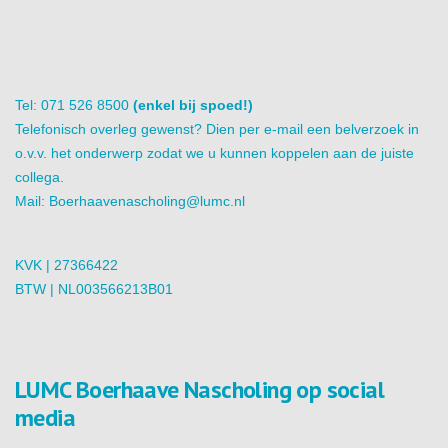
Tel: 071 526 8500
(enkel bij spoed!)
Telefonisch overleg gewenst? Dien per e-mail een belverzoek in
o.v.v. het onderwerp zodat we u kunnen koppelen aan de juiste
collega.
Mail:
Boerhaavenascholing@lumc.nl
KVK | 27366422
BTW | NL003566213B01
LUMC Boerhaave Nascholing op social
media