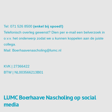
Tel: 071 526 8500
(enkel bij spoed!)
Telefonisch overleg gewenst? Dien per e-mail een belverzoek in
o.v.v. het onderwerp zodat we u kunnen koppelen aan de juiste
collega.
Mail:
Boerhaavenascholing@lumc.nl
KVK | 27366422
BTW | NL003566213B01
LUMC Boerhaave Nascholing op social
media