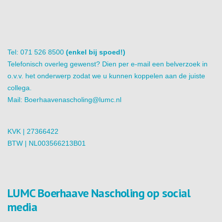
Tel: 071 526 8500
(enkel bij spoed!)
Telefonisch overleg gewenst? Dien per e-mail een belverzoek in
o.v.v. het onderwerp zodat we u kunnen koppelen aan de juiste
collega.
Mail:
Boerhaavenascholing@lumc.nl
KVK | 27366422
BTW | NL003566213B01
LUMC Boerhaave Nascholing op social
media