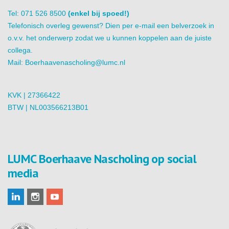
Tel: 071 526 8500
(enkel bij spoed!)
Telefonisch overleg gewenst? Dien per e-mail een belverzoek in
o.v.v. het onderwerp zodat we u kunnen koppelen aan de juiste
collega.
Mail:
Boerhaavenascholing@lumc.nl
KVK | 27366422
BTW | NL003566213B01
LUMC Boerhaave Nascholing op social
media