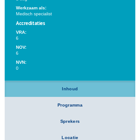
Werkzaam als:
Medisch specialist
Accreditaties
VRA:
6
NOV:
6
NVN:
0
Inhoud
Programma
Sprekers
Locatie