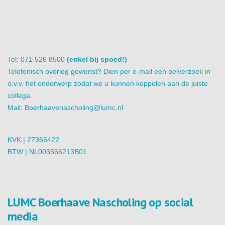
Tel: 071 526 8500
(enkel bij spoed!)
Telefonisch overleg gewenst? Dien per e-mail een belverzoek in
o.v.v. het onderwerp zodat we u kunnen koppelen aan de juiste
collega.
Mail:
Boerhaavenascholing@lumc.nl
KVK | 27366422
BTW | NL003566213B01
LUMC Boerhaave Nascholing op social
media