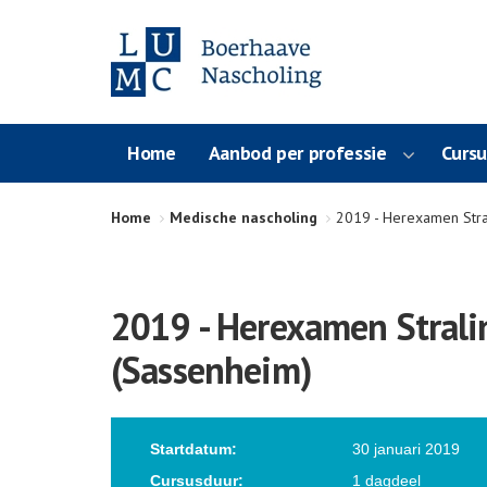
Home
Aanbod per professie
Curs
Home
Medische nascholing
2019 - Herexamen Stral
2019 - Herexamen Stralin
(Sassenheim)
Startdatum:
30 januari 2019
Cursusduur:
1 dagdeel