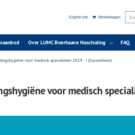
English site
Winkelwagen
usaanbod
Over LUMC Boerhaave Nascholing
FAQ
ingshygiëne voor medisch specialisten 2019 - I (Sassenheim)
gshygiëne voor medisch speciali