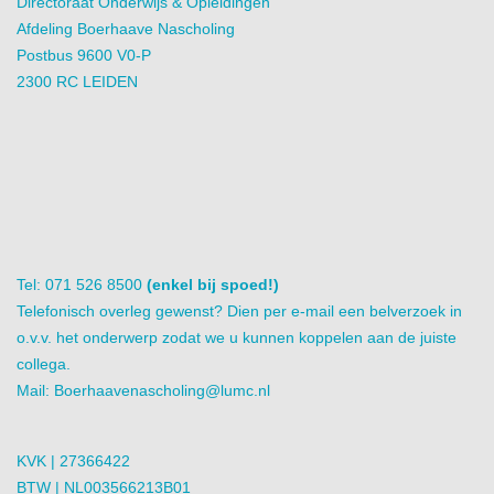
Directoraat Onderwijs & Opleidingen
Afdeling Boerhaave Nascholing
Postbus 9600 V0-P
2300 RC LEIDEN
Tel: 071 526 8500
(enkel bij spoed!)
Telefonisch overleg gewenst? Dien per e-mail een belverzoek in
o.v.v. het onderwerp zodat we u kunnen koppelen aan de juiste
collega.
Mail:
Boerhaavenascholing@lumc.nl
KVK | 27366422
BTW | NL003566213B01