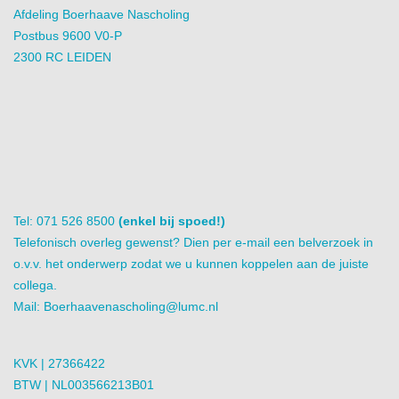
Afdeling Boerhaave Nascholing
Postbus 9600 V0-P
2300 RC LEIDEN
Tel: 071 526 8500
(enkel bij spoed!)
Telefonisch overleg gewenst? Dien per e-mail een belverzoek in
o.v.v. het onderwerp zodat we u kunnen koppelen aan de juiste
collega.
Mail:
Boerhaavenascholing@lumc.nl
KVK | 27366422
BTW | NL003566213B01