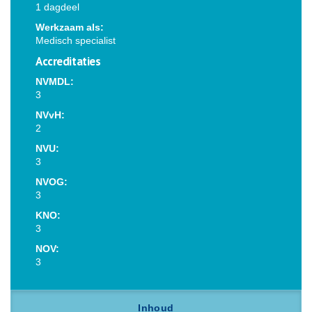
1 dagdeel
Werkzaam als:
Medisch specialist
Accreditaties
NVMDL:
3
NVvH:
2
NVU:
3
NVOG:
3
KNO:
3
NOV:
3
Inhoud