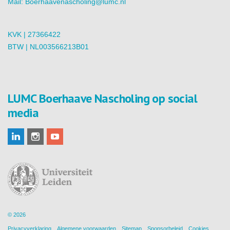
Mail:
Boerhaavenascholing@lumc.nl
KVK | 27366422
BTW | NL003566213B01
LUMC Boerhaave Nascholing op social
media
© 2026
Privacyverklaring
Algemene voorwaarden
Sitemap
Sponsorbeleid
Cookies