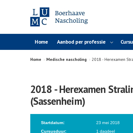
Home
Aanbod per professie
Curs
Home
Medische nascholing
2018 - Herexamen Stral
2018 - Herexamen Stralin
(Sassenheim)
Startdatum:
23 mei 2018
Cursusduur:
1 dagdeel