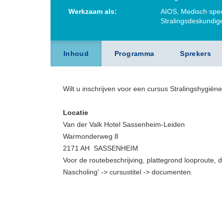
Werkzaam als:
AIOS, Medisch speci
Stralingsdeskundig
Inhoud
Programma
Sprekers
Wilt u inschrijven voor een cursus Stralingshygiën
Locatie
Van der Valk Hotel Sassenheim-Leiden
Warmonderweg 8
2171 AH SASSENHEIM
Voor de routebeschrijving, plattegrond looproute, d
Nascholing' -> cursustitel -> documenten.