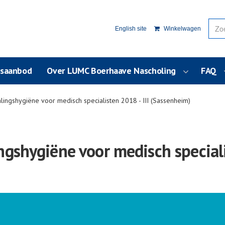
English site
Winkelwagen
usaanbod
Over LUMC Boerhaave Nascholing
FAQ
ingshygiëne voor medisch specialisten 2018 - III (Sassenheim)
gshygiëne voor medisch specialis