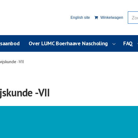
English site
Winkelwagen
usaanbod
Over LUMC Boerhaave Nascholing
FAQ
ijskunde -VII
jskunde -VII