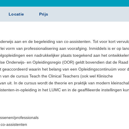
Locatie
Prijs
onderwijs aan en de begeleiding van co-assistenten. Tot voor kort vervu
rlei vorm van professionalisering aan voorafging. Inmiddels is er op land
olgopleidingen een nadrukkelijker plaats toegekend aan het ontwikkele
dse Onderwijs- en Opleidingsregio (OOR) geldt bovendien dat de Raad
ft geaccordeerd waarin het belang van een Opleidingscontinuüm voor 
en van de cursus Teach the Clinical Teachers (ook wel Klinische
 uit. In de cursus wordt de theorie en praktijk van modern kleinschal
istenten-in-opleiding in het LUMC en in de geaffilieerde instellingen k
wassenen/professionals
 co-assistenten