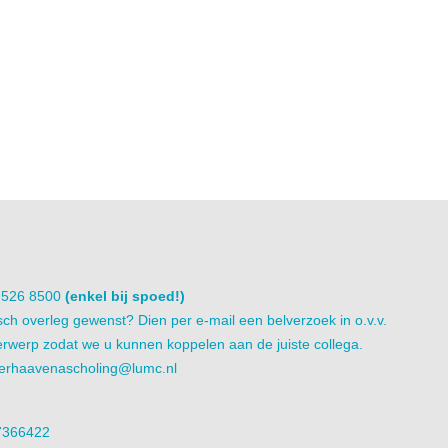
1 526 8500
(enkel bij spoed!)
sch overleg gewenst? Dien per e-mail een belverzoek in o.v.v.
rwerp zodat we u kunnen koppelen aan de juiste collega.
erhaavenascholing@lumc.nl
7366422