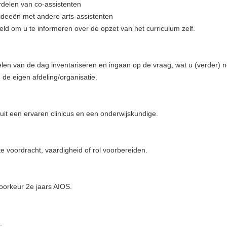
rdelen van co-assistenten
 ideeën met andere arts-assistenten
doeld om u te informeren over de opzet van het curriculum zelf.
elen van de dag inventariseren en ingaan op de vraag, wat u (verder) 
de eigen afdeling/organisatie.
it een ervaren clinicus en een onderwijskundige.
 voordracht, vaardigheid of rol voorbereiden.
oorkeur 2e jaars AIOS.
.