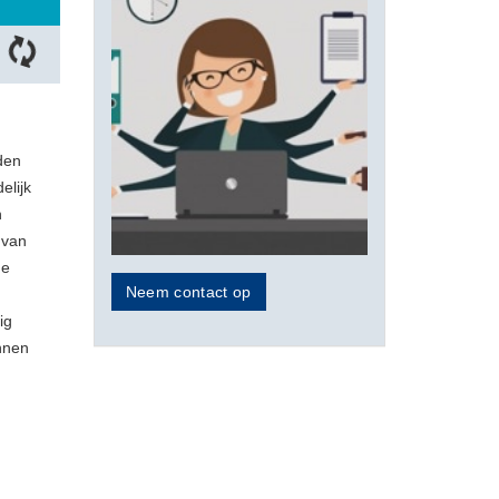
lden
elijk
n
 van
de
Neem contact op
ig
unnen