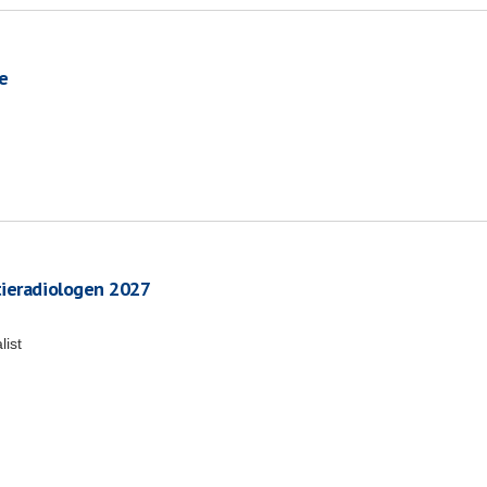
e
tieradiologen 2027
list