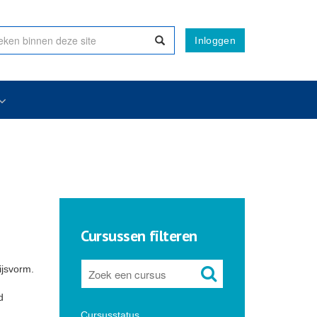
Inloggen
Cursussen filteren
ijsvorm.
d
Cursusstatus