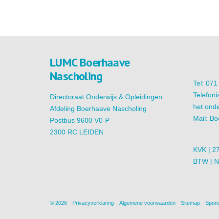
LUMC Boerhaave
Nascholing
Tel: 07
Telefoni
Directoraat Onderwijs & Opleidingen
het onde
Afdeling Boerhaave Nascholing
Mail:
Bo
Postbus 9600 V0-P
2300 RC LEIDEN
KVK | 2
BTW | 
© 2026
Privacyverklaring
Algemene voorwaarden
Sitemap
Spons