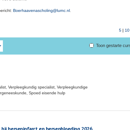
bericht:
Boerhaavenascholing@lumc.nl
.
5
|
10
Toon gestarte cu
ist, Verpleegkundig specialist, Verpleegkundige
dergeneeskunde, Spoed eisende hulp
 bij herseninfarct en hersenbloeding 2026