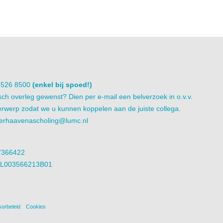
1 526 8500
(enkel bij spoed!)
sch overleg gewenst? Dien per e-mail een belverzoek in o.v.v.
rwerp zodat we u kunnen koppelen aan de juiste collega.
erhaavenascholing@lumc.nl
7366422
NL003566213B01
orbeleid
Cookies