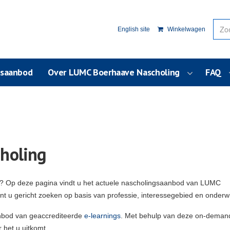
English site
Winkelwagen
usaanbod
Over LUMC Boerhaave Nascholing
FAQ
holing
g? Op deze pagina vindt u het actuele nascholingsaanbod van LUMC
unt u gericht zoeken op basis van professie, interessegebied en onderw
nbod van geaccrediteerde
e-learnings
. Met behulp van deze on-deman
 het u uitkomt.