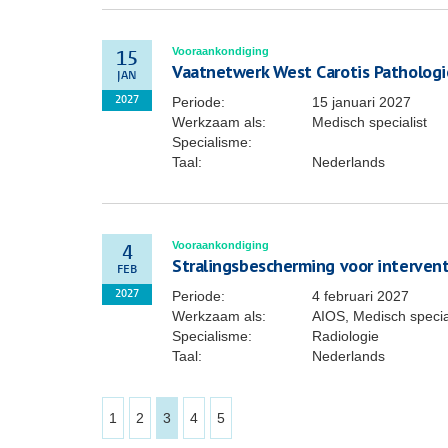
Vooraankondiging
15
Vaatnetwerk West Carotis Pathologi
JAN
Periode:
15 januari 2027
2027
Werkzaam als:
Medisch specialist
Specialisme:
Taal:
Nederlands
Vooraankondiging
4
Stralingsbescherming voor interven
FEB
Periode:
4 februari 2027
2027
Werkzaam als:
AIOS, Medisch specia
Specialisme:
Radiologie
Taal:
Nederlands
1
2
3
4
5