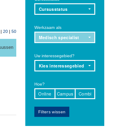
Cursusstatus
Werkzaam als
|
20
|
50
Medisch specialist
rsussen
Uw interessegebied?
Kies interessegebied
Hoe?
Online
Campus
Combi
Filters wissen