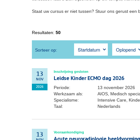
Staat uw cursus er niet tussen? Stuur ons gerust een 
Resultaten:
50
Sorteer op:
Inschrijving gesloten
13
Leidse Kinder ECMO dag 2026
NOV
Periode:
13 november 2026
2026
Werkzaam als:
AIOS, Medisch special
Specialisme:
Intensive Care, Kin
Taal:
Nederlands
Vooraankondiging
13
Acute neuroradiologie beeldvorming