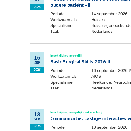
SEP
oudere patiënt - II
2026
Periode:
14 september 2026
Werkzaam als:
Huisarts
Specialisme:
Huisartsgeneeskund
Taal:
Nederlands
Inschrijving mogelijk
16
Basic Surgical Skills 2026-II
SEP
Periode:
16 september 2026
t
2026
Werkzaam als:
AIOS
Specialisme:
Heelkunde, Neurochiru
Taal:
Nederlands
Inschrijving mogelijk met wachtrij
18
Communicatie: Lastige interacties vo
SEP
Periode:
18 september 2026
2026