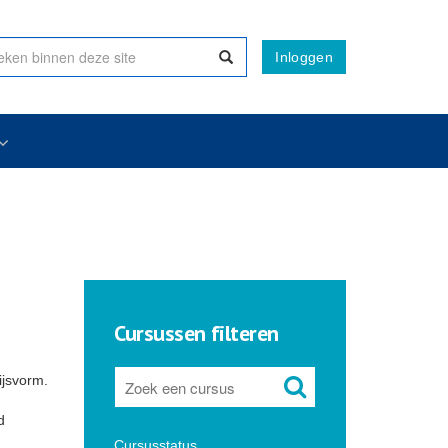
Inloggen
Cursussen filteren
ijsvorm.
d
Cursusstatus