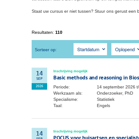
Staat uw cursus er niet tussen? Stuur ons gerust een 
Resultaten:
110
Sorteer op:
Inschrijving mogelijk
14
Basic methods and reasoning in Biost
SEP
Periode:
14 september 2026
t
2026
Werkzaam als:
Onderzoeker, PhD
Specialisme:
Statistiek
Taal:
Engels
Inschrijving mogelijk
14
POCUS voor huisartsen en specialis