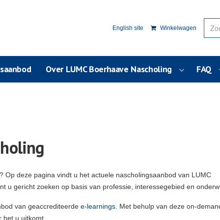
English site
Winkelwagen
usaanbod
Over LUMC Boerhaave Nascholing
FAQ
holing
g? Op deze pagina vindt u het actuele nascholingsaanbod van LUMC
unt u gericht zoeken op basis van professie, interessegebied en onderw
nbod van geaccrediteerde
e-learnings
. Met behulp van deze on-deman
 het u uitkomt.