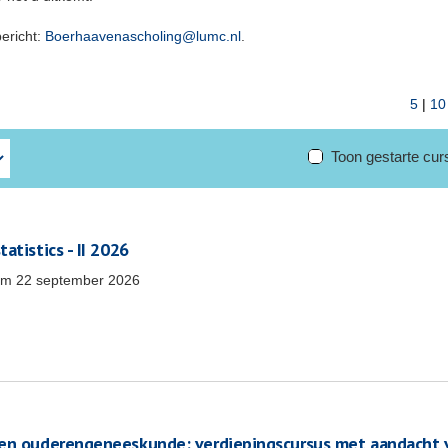
bericht:
Boerhaavenascholing@lumc.nl
.
5
|
10
Toon gestarte cu
atistics - II 2026
/m
22 september 2026
ten ouderengeneeskunde: verdiepingscursus met aandacht 