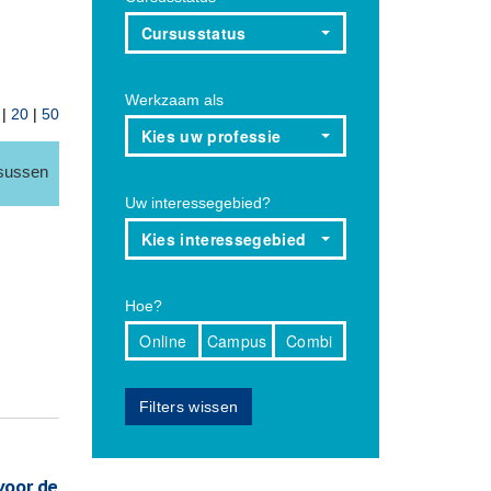
Cursusstatus
Werkzaam als
|
20
|
50
Kies uw professie
rsussen
Uw interessegebied?
Kies interessegebied
Hoe?
Online
Campus
Combi
Filters wissen
voor de