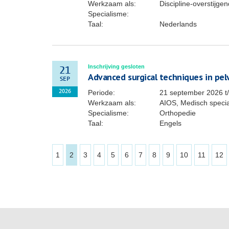
Werkzaam als:
Discipline-overstijg
Specialisme:
Taal:
Nederlands
Inschrijving gesloten
21
Advanced surgical techniques in pel
SEP
Periode:
21 september 2026
t
2026
Werkzaam als:
AIOS, Medisch specia
Specialisme:
Orthopedie
Taal:
Engels
1
2
3
4
5
6
7
8
9
10
11
12